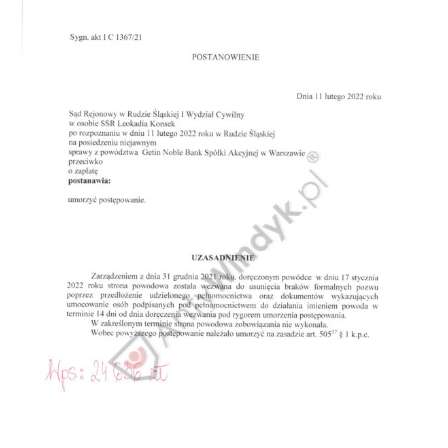
Doradztwo prawne
Negocjacje z wierzycielami
Doradztwo & konsulting
Doradztwo & konsulting