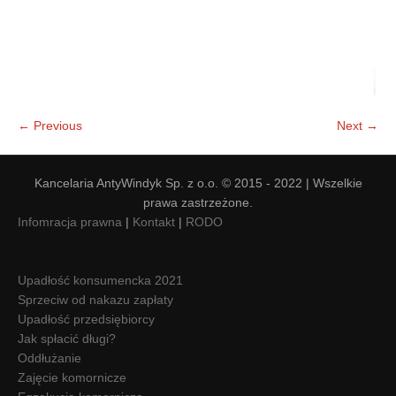
← Previous
Next →
Kancelaria AntyWindyk Sp. z o.o. © 2015 - 2022 | Wszelkie
prawa zastrzeżone.
Infomracja prawna
|
Kontakt
|
RODO
Upadłość konsumencka 2021
Sprzeciw od nakazu zapłaty
Upadłość przedsiębiorcy
Jak spłacić długi?
Oddłużanie
Zajęcie komornicze