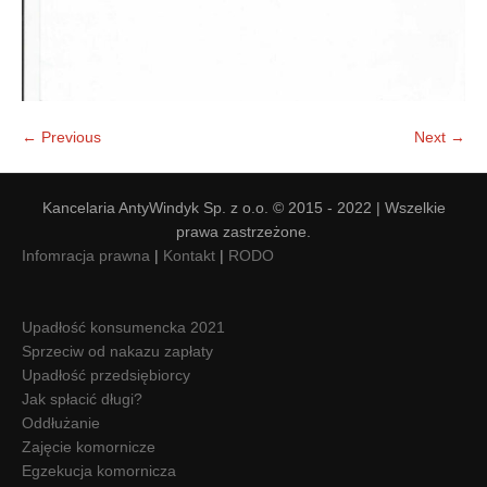
← Previous
Next →
Kancelaria AntyWindyk Sp. z o.o. © 2015 - 2022 | Wszelkie
prawa zastrzeżone.
Infomracja prawna
|
Kontakt
|
RODO
Upadłość konsumencka 2021
Sprzeciw od nakazu zapłaty
Upadłość przedsiębiorcy
Jak spłacić długi?
Oddłużanie
Zajęcie komornicze
Egzekucja komornicza