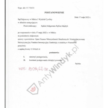
Doradztwo prawne
Negocjacje z wierzycielami
Doradztwo & konsulting
Doradztwo & konsulting