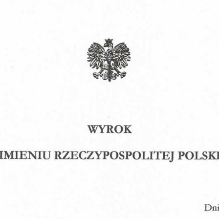
Obrona w sądzie
Reprezentacja procesowa