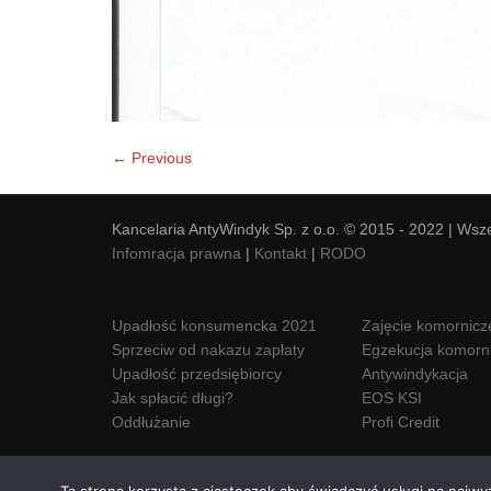
← Previous
Kancelaria AntyWindyk Sp. z o.o. © 2015 - 2022 | Wsz
Infomracja prawna
|
Kontakt
|
RODO
Upadłość konsumencka 2021
Zajęcie komornicz
Sprzeciw od nakazu zapłaty
Egzekucja komorn
Upadłość przedsiębiorcy
Antywindykacja
Jak spłacić długi?
EOS KSI
Oddłużanie
Profi Credit