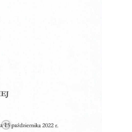
Doradztwo prawne
Negocjacje z wierzycielami
Doradztwo & konsulting
Doradztwo & konsulting