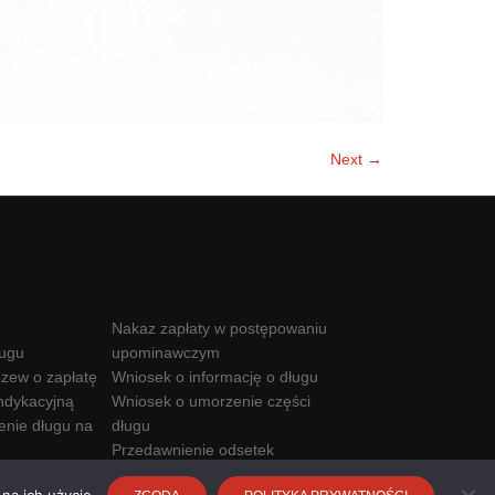
Next →
Nakaz zapłaty w postępowaniu
ługu
upominawczym
zew o zapłatę
Wniosek o informację o długu
ndykacyjną
Wniosek o umorzenie części
enie długu na
długu
Przedawnienie odsetek
Kwota wolna od komornika