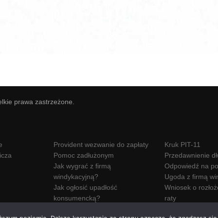
elkie prawa zastrzeżone.
e
Provident wezwanie do zapłaty
Kruk PIT-11
icza
Pomoc zadłużonym
Przedawnienie d
Jak wygrać z firmą
Odpowiedź na po
windykacyjną?
Ugoda z firmą wi
Jak ogłosić upadłość
Wniosek o rozłoż
konsumencką?
raty
Wezwanie do zapłaty Hoist