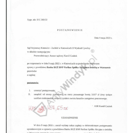
Doradztwo prawne
Negocjacje z wierzycielami
Doradztwo & konsulting
Doradztwo & konsulting