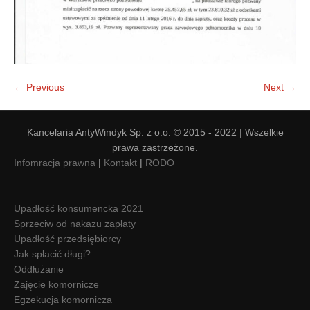
← Previous
Next →
Kancelaria AntyWindyk Sp. z o.o. © 2015 - 2022 | Wszelkie
prawa zastrzeżone.
Infomracja prawna
|
Kontakt
|
RODO
Upadłość konsumencka 2021
Sprzeciw od nakazu zapłaty
Upadłość przedsiębiorcy
Jak spłacić długi?
Oddłużanie
Zajęcie komornicze
Egzekucja komornicza