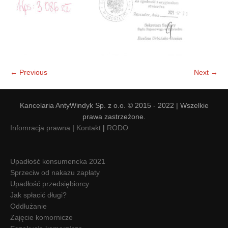
← Previous
Next →
Kancelaria AntyWindyk Sp. z o.o. © 2015 - 2022 | Wszelkie
prawa zastrzeżone.
Infomracja prawna
|
Kontakt
|
RODO
Upadłość konsumencka 2021
Sprzeciw od nakazu zapłaty
Upadłość przedsiębiorcy
Jak spłacić długi?
Oddłużanie
Zajęcie komornicze