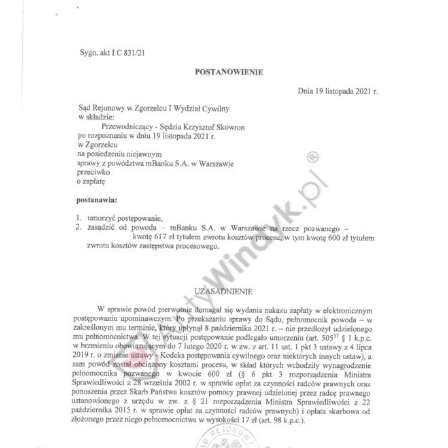
Doradztwo prawne
Negocjacje z wierzycielami
Doradztwo & konsulting
Doradztwo & konsulting