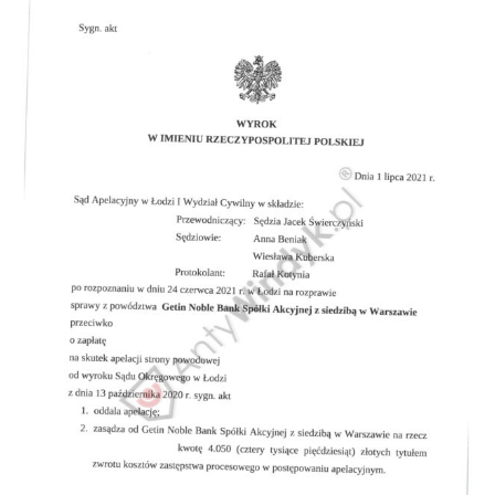
Doradztwo prawne
Negocjacje z wierzycielami
Doradztwo & konsulting
Doradztwo & konsulting