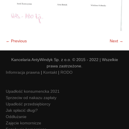
← Previous
Next →
Kancelaria AntyWindyk Sp. z o.o. © 2015 - 2022 | Wszelkie
prawa zastrzeżone.
Infomracja prawna
|
Kontakt
|
RODO
Upadłość konsumencka 2021
Sprzeciw od nakazu zapłaty
Upadłość przedsiębiorcy
Jak spłacić długi?
Oddłużanie
Zajęcie komornicze