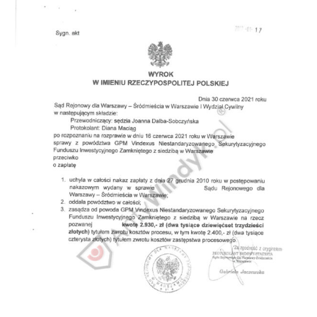
Doradztwo prawne
Negocjacje z wierzycielami
Doradztwo & konsulting
Doradztwo & konsulting