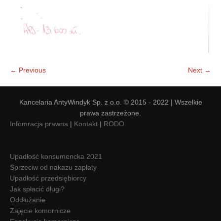
← Previous
Next →
Kancelaria AntyWindyk Sp. z o.o. © 2015 - 2022 | Wszelkie
prawa zastrzeżone.
Infomracja prawna
|
Kontakt
|
RODO
Upadłość konsumencka 2021
Sprzeciw od nakazu zapłaty
Upadłość przedsiębiorcy
Jak spłacić długi?
Oddłużanie
Zajęcie komornicze