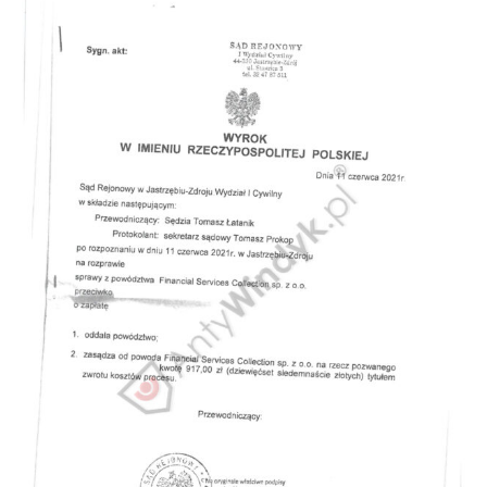
Doradztwo prawne
Negocjacje z wierzycielami
Doradztwo & konsulting
Doradztwo & konsulting