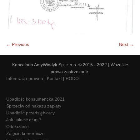
← Previous
Next →
Kancelaria AntyWindyk Sp. z o.o. © 2015 - 2022 | Wszelkie
prawa zastrzeżone.
Infomracja prawna
|
Kontakt
|
RODO
Upadłość konsumencka 2021
Sprzeciw od nakazu zapłaty
Upadłość przedsiębiorcy
Jak spłacić długi?
Oddłużanie
Zajęcie komornicze