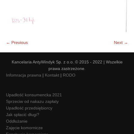
← Previous
Next →
Kancelaria AntyWindyk Sp. z o.o. © 2015 - 2022 | Wszelkie
prawa zastrzeżone.
Infomracja prawna
|
Kontakt
|
RODO
Upadłość konsumencka 2021
Sprzeciw od nakazu zapłaty
Upadłość przedsiębiorcy
Jak spłacić długi?
Oddłużanie
Zajęcie komornicze