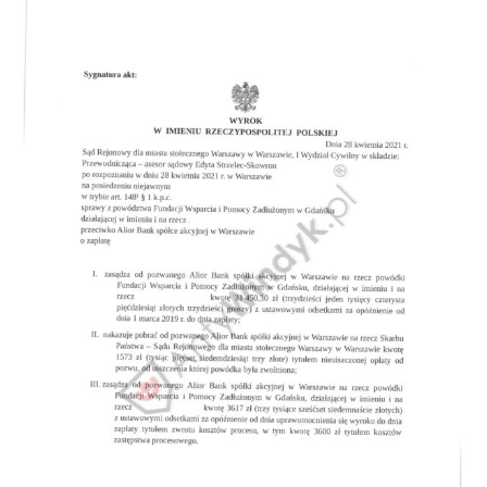
Doradztwo prawne
Negocjacje z wierzycielami
Doradztwo & konsulting
Doradztwo & konsulting