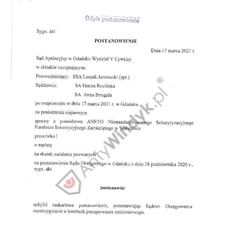
Doradztwo prawne
Negocjacje z wierzycielami
Doradztwo & konsulting
Doradztwo & konsulting