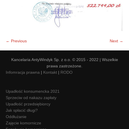
← Previous
Next →
Kancelaria AntyWindyk Sp. z o.o. © 2015 - 2022 | Wszelkie
prawa zastrzeżone.
Infomracja prawna
|
Kontakt
|
RODO
Upadłość konsumencka 2021
Sprzeciw od nakazu zapłaty
Upadłość przedsiębiorcy
Jak spłacić długi?
Oddłużanie
Zajęcie komornicze