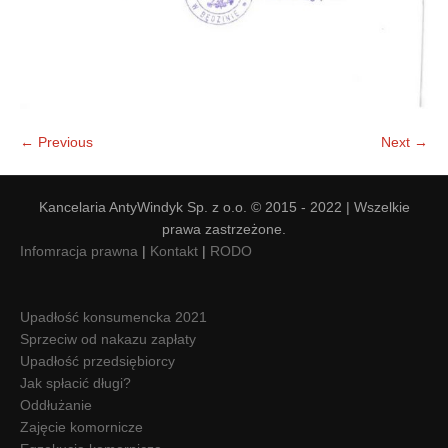
← Previous
Next →
Kancelaria AntyWindyk Sp. z o.o. © 2015 - 2022 | Wszelkie
prawa zastrzeżone.
Infomracja prawna
|
Kontakt
|
RODO
Upadłość konsumencka 2021
Sprzeciw od nakazu zapłaty
Upadłość przedsiębiorcy
Jak spłacić długi?
Oddłużanie
Zajęcie komornicze