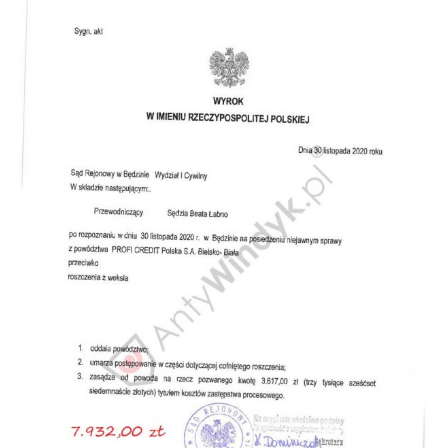
Doradztwo prawne
Negocjacje z wierzycielami
Doradztwo & konsulting
Doradztwo & konsulting