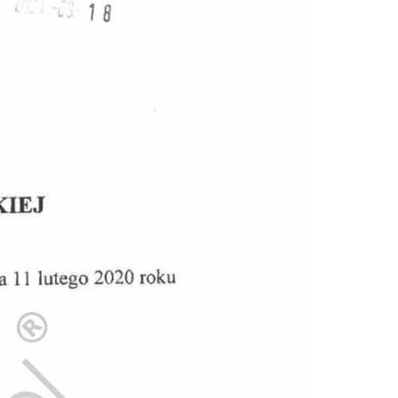
Doradztwo prawne
Negocjacje z wierzycielami
Doradztwo & konsulting
Doradztwo & konsulting