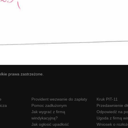
elkie prawa zastrzeżone.
e
Provident wezwanie do zapłaty
Kruk PIT-11
icza
Pomoc zadłużonym
Przedawnienie d
Jak wygrać z firmą
Odpowiedź na po
windykacyjną?
Ugoda z firmą wi
Jak ogłosić upadłość
Wniosek o rozłoż