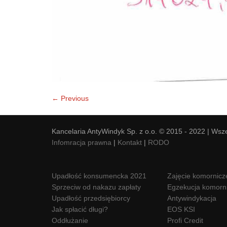
← Previous
Kancelaria AntyWindyk Sp. z o.o. © 2015 - 2022 | Wsz
Infomracja prawna
|
Kontakt
|
RODO
Upadłość konsumencka 2021
Zajęcie komornicz
Sprzeciw od nakazu zapłaty
Egzekucja komorn
Upadłość przedsiębiorcy
Antywindykacja
Jak spłacić długi?
EOS KSI
Oddłużanie
Profi Credit