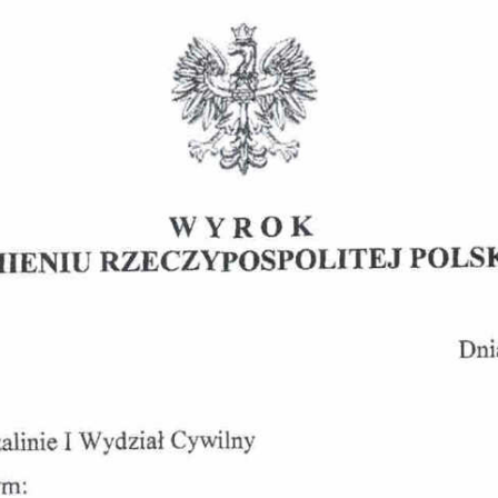
Obrona w sądzie
Reprezentacja procesowa