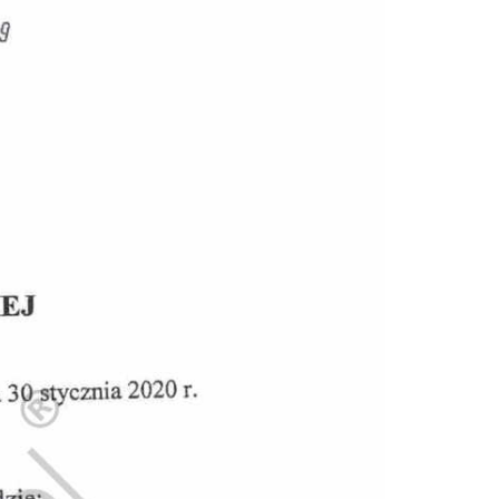
Doradztwo prawne
Negocjacje z wierzycielami
Doradztwo & konsulting
Doradztwo & konsulting