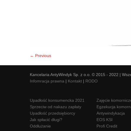
← Previous
Kancelaria AntyWindyk Sp. z o.o. © 2015 - 2022 | Wsz
Infomracja prawna
|
Kontakt
|
RODO
Upadłość konsumencka 2021
Zajęcie komornicz
Sprzeciw od nakazu zapłaty
Egzekucja komorn
Upadłość przedsiębiorcy
Antywindykacja
Jak spłacić długi?
EOS KSI
Oddłużanie
Profi Credit