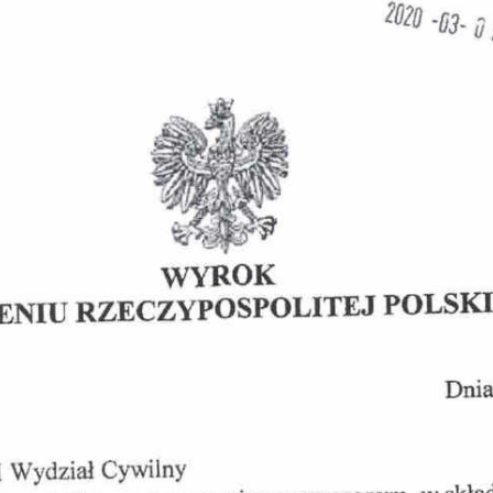
Obrona w sądzie
Reprezentacja procesowa