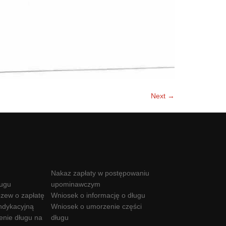
Next →
Nakaz zapłaty w postępowaniu
ługu
upominawczym
zew o zapłatę
Wniosek o informację o długu
ndykacyjną
Wniosek o umorzenie części
enie długu na
długu