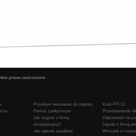
elkie prawa zastrzeżone.
e
Provident wezwanie do zapłaty
Kruk PIT-11
icza
Pomoc zadłużonym
Przedawnienie d
Jak wygrać z firmą
Odpowiedź na po
windykacyjną?
Ugoda z firmą wi
Jak ogłosić upadłość
Wniosek o rozłoż