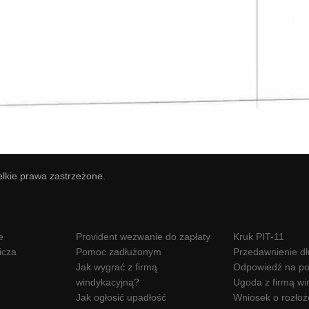
elkie prawa zastrzeżone.
e
Provident wezwanie do zapłaty
Kruk PIT-11
icza
Pomoc zadłużonym
Przedawnienie d
Jak wygrać z firmą
Odpowiedź na po
windykacyjną?
Ugoda z firmą wi
Jak ogłosić upadłość
Wniosek o rozłoż