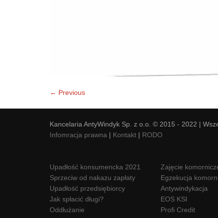
← Previous
Kancelaria AntyWindyk Sp. z o.o. © 2015 - 2022 | Wsz
Infomracja prawna
|
Kontakt
|
RODO
Upadłość konsumencka 2021
Zajęcie komornicz
Sprzeciw od nakazu zapłaty
Egzekucja komorn
Upadłość przedsiębiorcy
Antywindykacja
Jak spłacić długi?
EOS KSI
Oddłużanie
Profi Credit