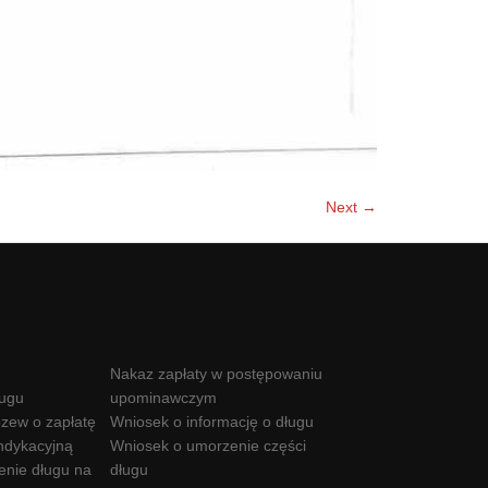
Next →
Nakaz zapłaty w postępowaniu
ługu
upominawczym
zew o zapłatę
Wniosek o informację o długu
ndykacyjną
Wniosek o umorzenie części
enie długu na
długu