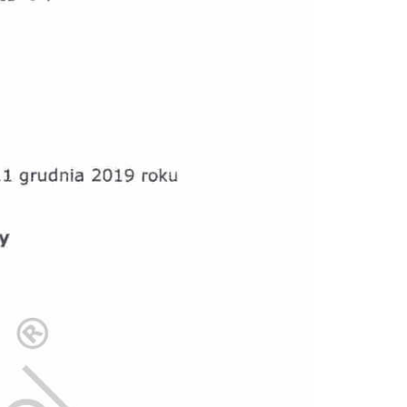
Doradztwo prawne
Negocjacje z wierzycielami
Doradztwo & konsulting
Doradztwo & konsulting