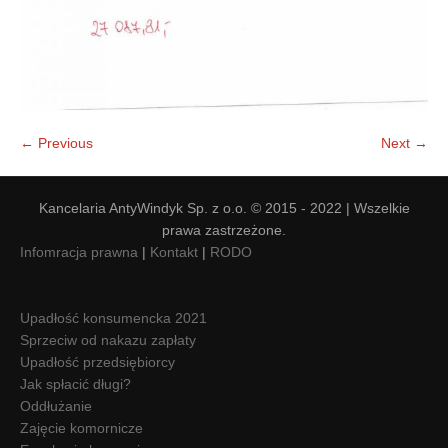
← Previous
Next →
Kancelaria AntyWindyk Sp. z o.o. © 2015 - 2022 | Wszelkie
prawa zastrzeżone.
Infomracja prawna
|
Kontakt
|
RODO
Upadłość konsumencka 2021
Sprzeciw od nakazu zapłaty
Upadłość przedsiębiorcy
Jak spłacić długi?
Oddłużanie
Zajęcie komornicze