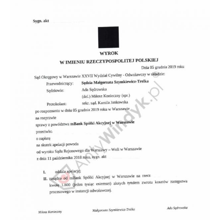
Doradztwo prawne
Negocjacje z wierzycielami
Doradztwo & konsulting
Doradztwo & konsulting