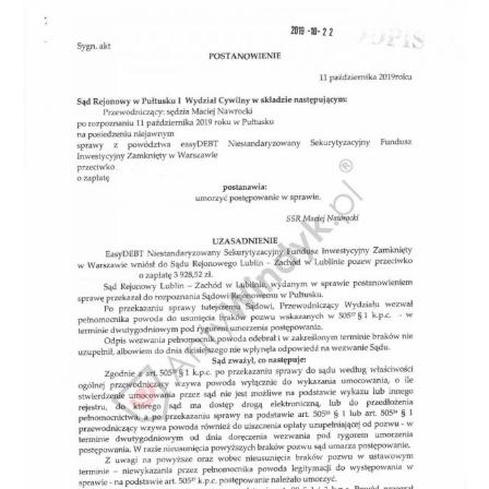
Doradztwo prawne
Negocjacje z wierzycielami
Doradztwo & konsulting
Doradztwo & konsulting