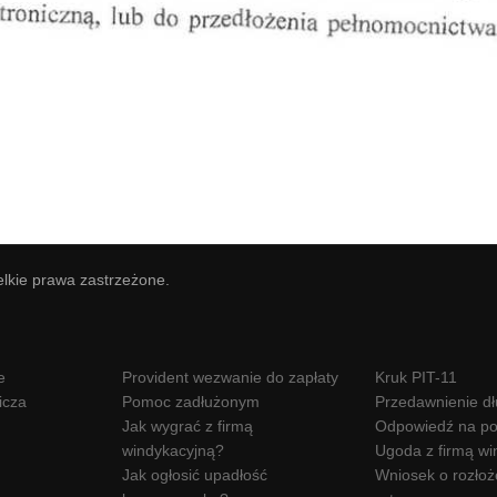
elkie prawa zastrzeżone.
e
Provident wezwanie do zapłaty
Kruk PIT-11
icza
Pomoc zadłużonym
Przedawnienie d
Jak wygrać z firmą
Odpowiedź na po
windykacyjną?
Ugoda z firmą wi
Jak ogłosić upadłość
Wniosek o rozłoż