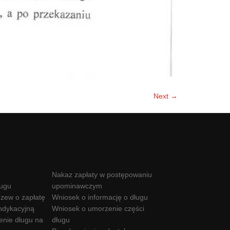
Next →
Nakaz zapłaty w postępowaniu
ługu
upominawczym
zew o zapłatę
Wniosek o informację o długu
ndykacyjną
Wniosek o umorzenie części
enie długu na
długu