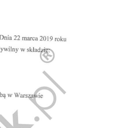
Doradztwo prawne
Negocjacje z wierzycielami
Doradztwo & konsulting
Doradztwo & konsulting