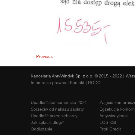
← Previous
Kancelaria AntyWindyk Sp. z o.o. © 2015 - 2022 | Wsz
Infomracja prawna
|
Kontakt
|
RODO
Upadłość konsumencka 2021
Zajęcie komornicz
Sprzeciw od nakazu zapłaty
Egzekucja komorn
Upadłość przedsiębiorcy
Antywindykacja
Jak spłacić długi?
EOS KSI
Oddłużanie
Profi Credit