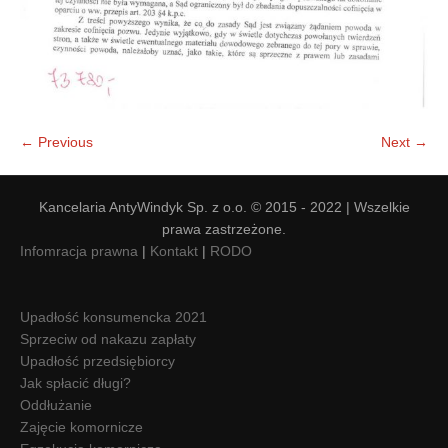
← Previous
Next →
Kancelaria AntyWindyk Sp. z o.o. © 2015 - 2022 | Wszelkie
prawa zastrzeżone.
Infomracja prawna
|
Kontakt
|
RODO
Upadłość konsumencka 2021
Sprzeciw od nakazu zapłaty
Upadłość przedsiębiorcy
Jak spłacić długi?
Oddłużanie
Zajęcie komornicze