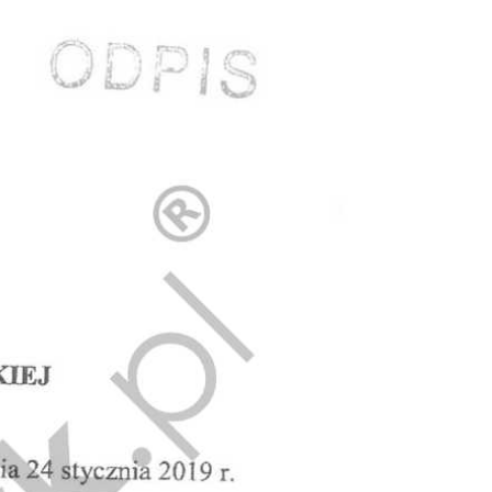
Doradztwo prawne
Negocjacje z wierzycielami
Doradztwo & konsulting
Doradztwo & konsulting