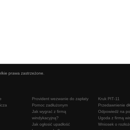
elkie prawa zastrzeżone.
e
Provident wezwanie do zapłaty
Kruk PIT-11
icza
Pomoc zadłużonym
Przedawnienie d
Jak wygrać z firmą
Odpowiedź na po
windykacyjną?
Ugoda z firmą wi
Jak ogłosić upadłość
Wniosek o rozłoż