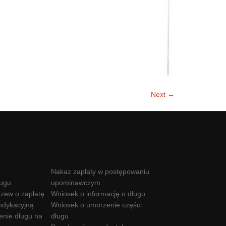
Next →
Nakaz zapłaty w postępowaniu
ługu
upominawczym
zew o zapłatę
Wniosek o informację o długu
ndykacyjną
Wniosek o umorzenie części
enie długu na
długu