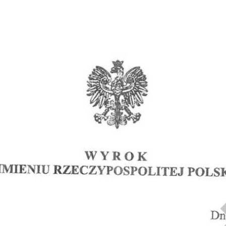
Obrona w sądzie
Reprezentacja procesowa