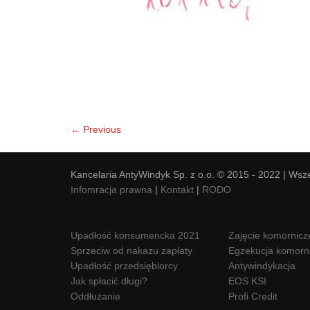
← Previous
Kancelaria AntyWindyk Sp. z o.o. © 2015 - 2022 | Wsz
Infomracja prawna
|
Kontakt
|
RODO
Upadłość konsumencka 2021
Zajęcie komornicz
Sprzeciw od nakazu zapłaty
Egzekucja komorn
Upadłość przedsiębiorcy
Antywindykacja
Jak spłacić długi?
EOS KSI
Oddłużanie
Profi Credit