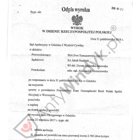
Doradztwo prawne
Negocjacje z wierzycielami
Doradztwo & konsulting
Doradztwo & konsulting