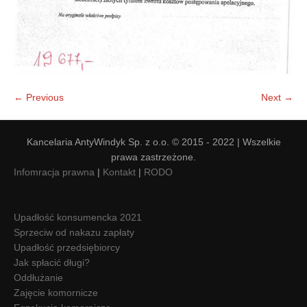
← Previous
Next →
Kancelaria AntyWindyk Sp. z o.o. © 2015 - 2022 | Wszelkie
prawa zastrzeżone.
Infomracja prawna
|
Kontakt
|
RODO
Upadłość konsumencka 2021
Sprzeciw od nakazu zapłaty
Upadłość przedsiębiorcy
Jak spłacić długi?
Oddłużanie
Zajęcie komornicze