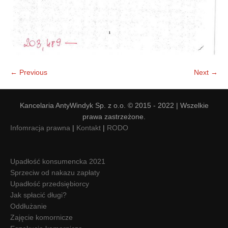
← Previous
Next →
Kancelaria AntyWindyk Sp. z o.o. © 2015 - 2022 | Wszelkie
prawa zastrzeżone.
Infomracja prawna
|
Kontakt
|
RODO
Upadłość konsumencka 2021
Sprzeciw od nakazu zapłaty
Upadłość przedsiębiorcy
Jak spłacić długi?
Oddłużanie
Zajęcie komornicze