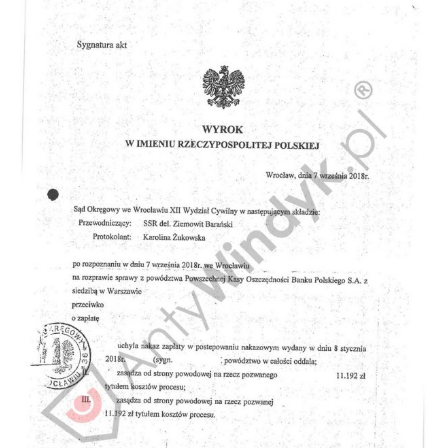
Doradztwo prawne
Negocjacje z wierzycielami
Doradztwo & konsulting
Doradztwo & konsulting