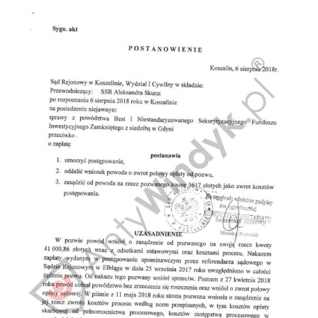
Doradztwo prawne
Negocjacje z wierzycielami
Doradztwo & konsulting
Doradztwo & konsulting