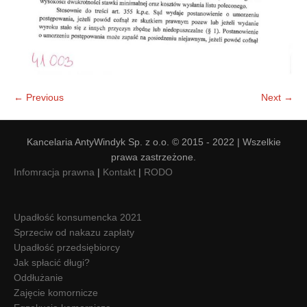
← Previous
Next →
Kancelaria AntyWindyk Sp. z o.o. © 2015 - 2022 | Wszelkie
prawa zastrzeżone.
Infomracja prawna
|
Kontakt
|
RODO
Upadłość konsumencka 2021
Sprzeciw od nakazu zapłaty
Upadłość przedsiębiorcy
Jak spłacić długi?
Oddłużanie
Zajęcie komornicze