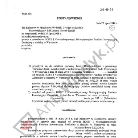
Doradztwo prawne
Negocjacje z wierzycielami
Doradztwo & konsulting
Doradztwo & konsulting