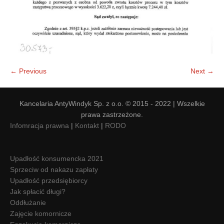
← Previous
Next →
Kancelaria AntyWindyk Sp. z o.o. © 2015 - 2022 | Wszelkie
prawa zastrzeżone.
Infomracja prawna
|
Kontakt
|
RODO
Upadłość konsumencka 2021
Sprzeciw od nakazu zapłaty
Upadłość przedsiębiorcy
Jak spłacić długi?
Oddłużanie
Zajęcie komornicze