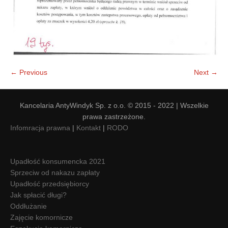
← Previous
Next →
Kancelaria AntyWindyk Sp. z o.o. © 2015 - 2022 | Wszelkie
prawa zastrzeżone.
Infomracja prawna
|
Kontakt
|
RODO
Upadłość konsumencka 2021
Sprzeciw od nakazu zapłaty
Upadłość przedsiębiorcy
Jak spłacić długi?
Oddłużanie
Zajęcie komornicze