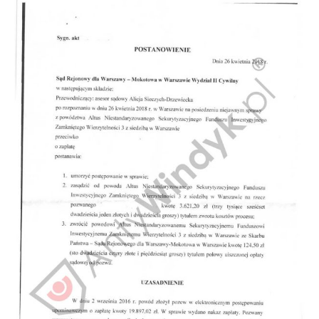
Doradztwo prawne
Negocjacje z wierzycielami
Doradztwo & konsulting
Doradztwo & konsulting