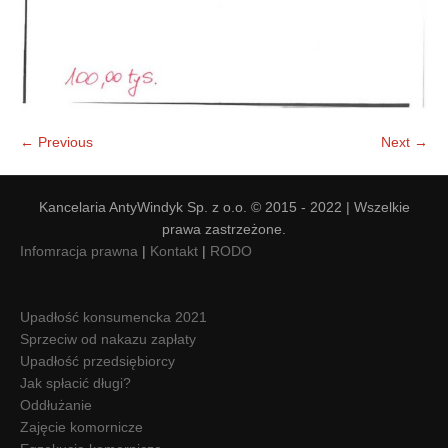
← Previous
Next →
Kancelaria AntyWindyk Sp. z o.o. © 2015 - 2022 | Wszelkie
prawa zastrzeżone.
Infomracja prawna
|
Kontakt
|
RODO
Upadłość konsumencka 2021
Sprzeciw od nakazu zapłaty
Upadłość przedsiębiorcy
Jak spłacić długi?
Oddłużanie
Zajęcie komornicze