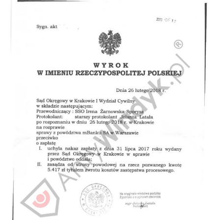
Doradztwo prawne
Negocjacje z wierzycielami
Doradztwo & konsulting
Doradztwo & konsulting