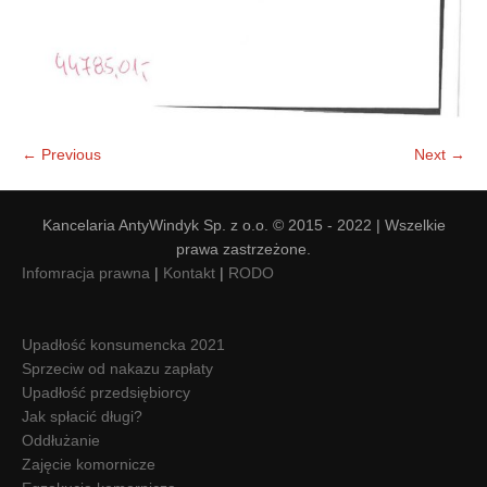
← Previous
Next →
Kancelaria AntyWindyk Sp. z o.o. © 2015 - 2022 | Wszelkie
prawa zastrzeżone.
Infomracja prawna
|
Kontakt
|
RODO
Upadłość konsumencka 2021
Sprzeciw od nakazu zapłaty
Upadłość przedsiębiorcy
Jak spłacić długi?
Oddłużanie
Zajęcie komornicze