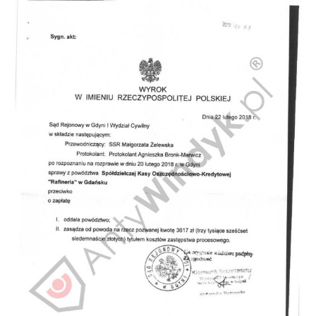
Doradztwo prawne
Negocjacje z wierzycielami
Doradztwo & konsulting
Doradztwo & konsulting