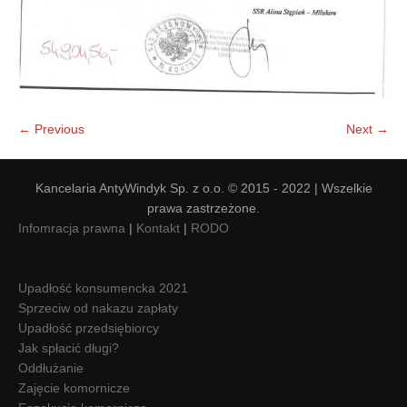
← Previous
Next →
Kancelaria AntyWindyk Sp. z o.o. © 2015 - 2022 | Wszelkie
prawa zastrzeżone.
Infomracja prawna
|
Kontakt
|
RODO
Upadłość konsumencka 2021
Sprzeciw od nakazu zapłaty
Upadłość przedsiębiorcy
Jak spłacić długi?
Oddłużanie
Zajęcie komornicze