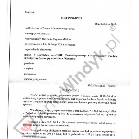
Doradztwo prawne
Negocjacje z wierzycielami
Doradztwo & konsulting
Doradztwo & konsulting