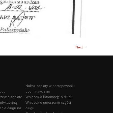
Next →
Nakaz zapłaty w postępowaniu
ługu
upominawczym
zew o zapłatę
Wniosek o informację o długu
ndykacyjną
Wniosek o umorzenie części
enie długu na
długu