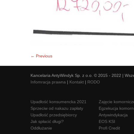
← Previous
Kancelaria AntyWindyk Sp. z o.o. © 2015 - 2022 | Wsz
Infomracja prawna
|
Kontakt
|
RODO
Upadłość konsumencka 2021
Zajęcie komornicz
Sprzeciw od nakazu zapłaty
Egzekucja komorn
Upadłość przedsiębiorcy
Antywindykacja
Jak spłacić długi?
EOS KSI
Oddłużanie
Profi Credit