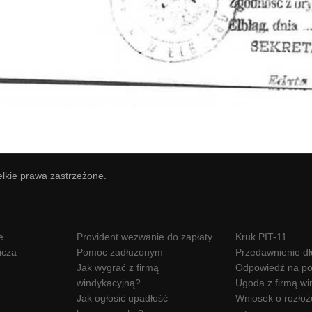
elkie prawa zastrzeżone.
e
Provident wezwanie do zapłaty
Kruk PIT-11
icza
Pomoc zadłużonym
Przedawnienie d
Jak wygrać z firmą
Odpowiedź na po
windykacyjną?
Ugoda z firmą wi
Jak ogłosić upadłość
Wniosek o rozłoż