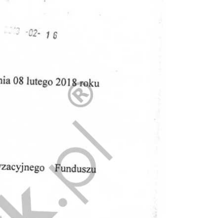
Doradztwo prawne
Negocjacje z wierzycielami
Doradztwo & konsulting
Doradztwo & konsulting