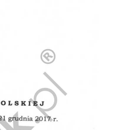
Doradztwo prawne
Negocjacje z wierzycielami
Doradztwo & konsulting
Doradztwo & konsulting