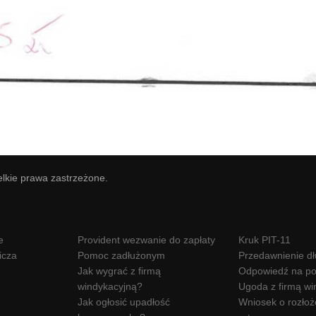
elkie prawa zastrzeżone.
e
Provident wezwanie do zapłaty
Kruk PIT-11
icza
Pomoc zadłużonym
Przedawnienie d
Jak wygrać z firmą
Odpowiedź na po
windykacyjną?
Ugoda z firmą wi
Jak ogłosić upadłość
Wniosek o rozłoż