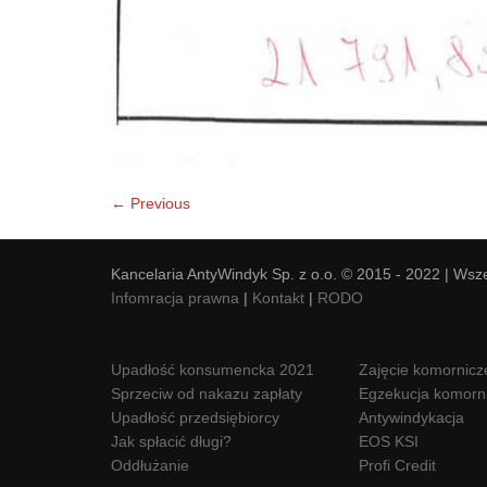
← Previous
Kancelaria AntyWindyk Sp. z o.o. © 2015 - 2022 | Wsz
Infomracja prawna
|
Kontakt
|
RODO
Upadłość konsumencka 2021
Zajęcie komornicz
Sprzeciw od nakazu zapłaty
Egzekucja komorn
Upadłość przedsiębiorcy
Antywindykacja
Jak spłacić długi?
EOS KSI
Oddłużanie
Profi Credit