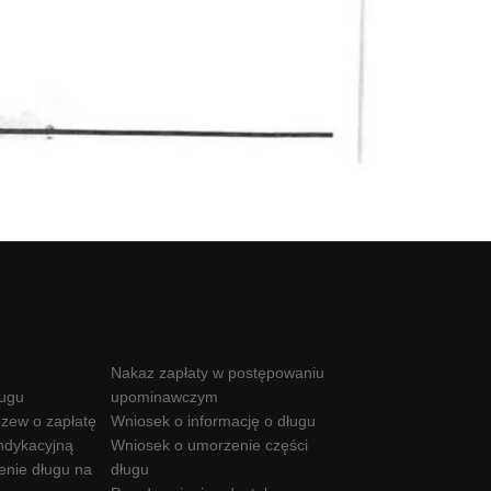
Nakaz zapłaty w postępowaniu
ługu
upominawczym
zew o zapłatę
Wniosek o informację o długu
ndykacyjną
Wniosek o umorzenie części
enie długu na
długu