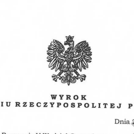
Obrona w sądzie
Reprezentacja procesowa