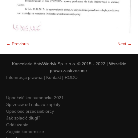
← Previous
Next →
Kancelaria AntyWindyk Sp. z o.o. © 2015 - 2022 | Wszelkie
prawa zastrzeżone.
Infomracja prawna
|
Kontakt
|
RODO
Upadłość konsumencka 2021
Sprzeciw od nakazu zapłaty
Upadłość przedsiębiorcy
Jak spłacić długi?
Oddłużanie
Zajęcie komornicze