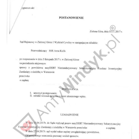
Doradztwo prawne
Negocjacje z wierzycielami
Doradztwo & konsulting
Doradztwo & konsulting