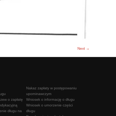
Next →
Nakaz zapłaty w postępowaniu
ługu
upominawczym
zew o zapłatę
Wniosek o informację o długu
ndykacyjną
Wniosek o umorzenie części
enie długu na
długu