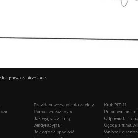
elkie prawa zastrzeżone.
e
Provident wezwanie do zapłaty
Kruk PIT-11
icza
Pomoc zadłużonym
Przedawnienie d
Jak wygrać z firmą
Odpowiedź na po
windykacyjną?
Ugoda z firmą wi
Jak ogłosić upadłość
Wniosek o rozłoż