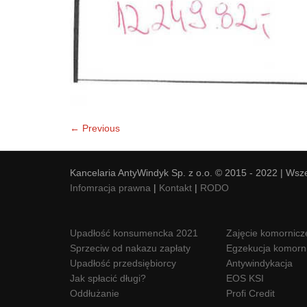
← Previous
Kancelaria AntyWindyk Sp. z o.o. © 2015 - 2022 | Wsz
Infomracja prawna
|
Kontakt
|
RODO
Upadłość konsumencka 2021
Zajęcie komornicz
Sprzeciw od nakazu zapłaty
Egzekucja komorn
Upadłość przedsiębiorcy
Antywindykacja
Jak spłacić długi?
EOS KSI
Oddłużanie
Profi Credit