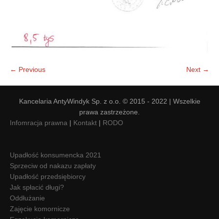
← Previous
Next →
Kancelaria AntyWindyk Sp. z o.o. © 2015 - 2022 | Wszelkie
prawa zastrzeżone.
Infomracja prawna
|
Kontakt
|
RODO
Upadłość konsumencka 2021
Sprzeciw od nakazu zapłaty
Upadłość przedsiębiorcy
Jak spłacić długi?
Oddłużanie
Zajęcie komornicze