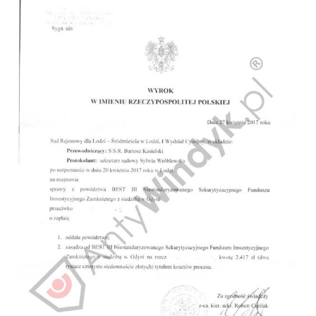
Doradztwo prawne
Negocjacje z wierzycielami
Doradztwo & konsulting
Doradztwo & konsulting