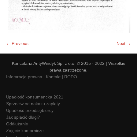
← Previous
Next →
Kancelaria AntyWindyk Sp. z o.o. © 2015 - 2022 | Wszelkie
prawa zastrzeżone.
Infomracja prawna
|
Kontakt
|
RODO
Upadłość konsumencka 2021
Sprzeciw od nakazu zapłaty
Upadłość przedsiębiorcy
Jak spłacić długi?
Oddłużanie
Zajęcie komornicze