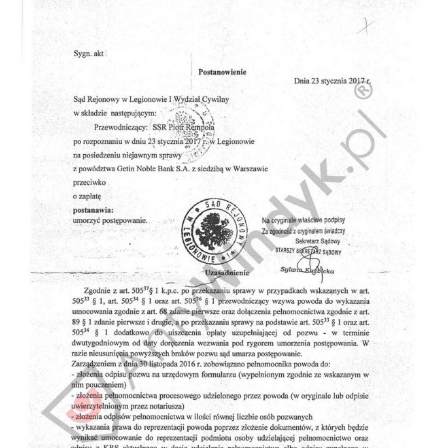
Doradztwo prawne
Negocjacje z wierzycielami
Doradztwo & konsulting
Doradztwo & konsulting