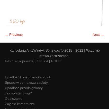
← Previous
Next →
Kancelaria AntyWindyk Sp. z o.o. © 2015 - 2022 | Wszelkie
prawa zastrzeżone.
Infomracja prawna
|
Kontakt
|
RODO
Upadłość konsumencka 2021
Sprzeciw od nakazu zapłaty
Upadłość przedsiębiorcy
Jak spłacić długi?
Oddłużanie
Zajęcie komornicze