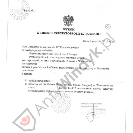
Doradztwo prawne
Negocjacje z wierzycielami
Doradztwo & konsulting
Doradztwo & konsulting