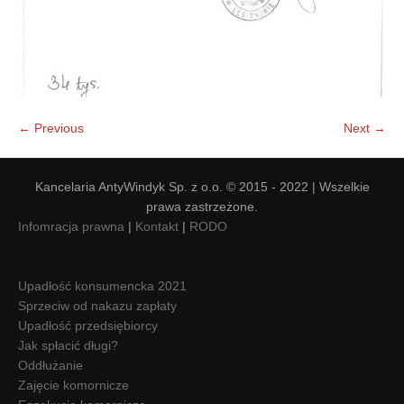
← Previous
Next →
Kancelaria AntyWindyk Sp. z o.o. © 2015 - 2022 | Wszelkie
prawa zastrzeżone.
Infomracja prawna
|
Kontakt
|
RODO
Upadłość konsumencka 2021
Sprzeciw od nakazu zapłaty
Upadłość przedsiębiorcy
Jak spłacić długi?
Oddłużanie
Zajęcie komornicze