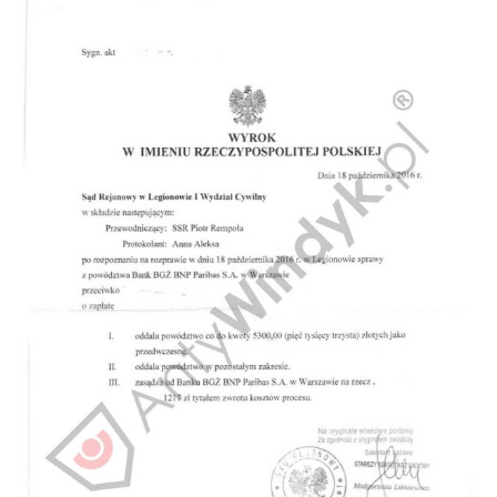
Obrona w sądzie
Doradztwo prawne
Reprezentacja procesowa
Doradztwo & konsulting