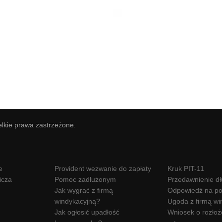
elkie prawa zastrzeżone.
e
Provident wezwanie do zapłaty
Kruk PIT-11
icza
Pomoc zadłużonym
Przedawnienie d
Jak wygrać z firmą
Odpowiedź na po
windykacyjną?
Ugoda z firmą wi
Jak ogłosić upadłość
Wniosek o rozłoż