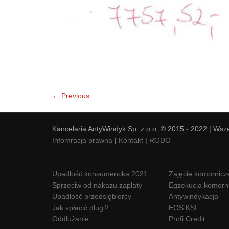
← Previous
Kancelaria AntyWindyk Sp. z o.o. © 2015 - 2022 | Wsz
Infomracja prawna
|
Kontakt
|
RODO
Upadłość konsumencka 2021
Zajęcie komornicz
Sprzeciw od nakazu zapłaty
Egzekucja komorn
Upadłość przedsiębiorcy
Antywindykacja
Jak spłacić długi?
EOS KSI
Oddłużanie
Profi Credit