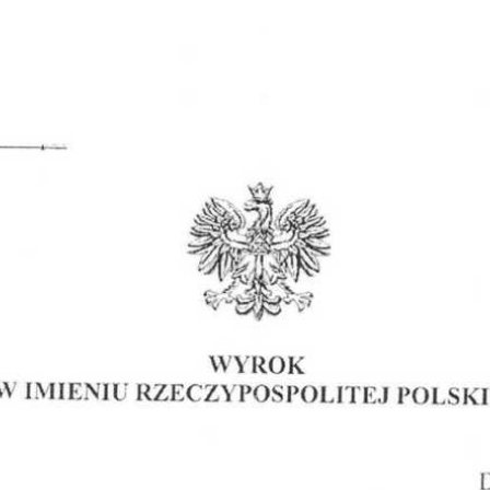
Obrona w sądzie
Reprezentacja procesowa