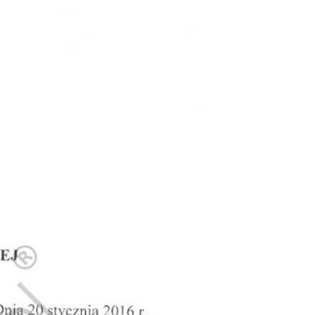
Doradztwo prawne
Negocjacje z wierzycielami
Doradztwo & konsulting
Doradztwo & konsulting