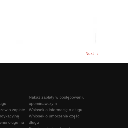
Next →
Nakaz zapłaty w postępowaniu
ługu
upominawczym
zew o zapłatę
Wniosek o informację o długu
ndykacyjną
Wniosek o umorzenie części
enie długu na
długu