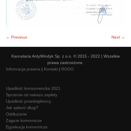
← Previous
Next →
Kancelaria AntyWindyk Sp. z o.o. © 2015 - 2022 | Wszelkie
prawa zastrzeżone.
Infomracja prawna
|
Kontakt
|
RODO
Upadłość konsumencka 2021
Sprzeciw od nakazu zapłaty
Upadłość przedsiębiorcy
Jak spłacić długi?
Oddłużanie
Zajęcie komornicze
Egzekucja komornicza