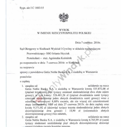
Doradztwo prawne
Negocjacje z wierzycielami
Doradztwo & konsulting
Doradztwo & konsulting