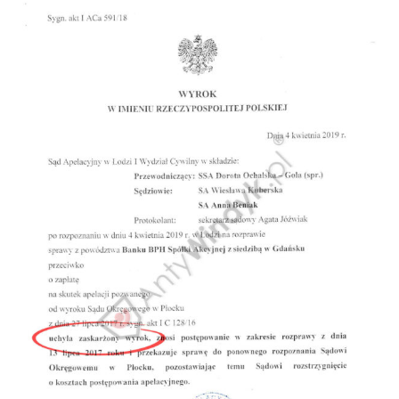
Doradztwo prawne
Negocjacje z wierzycielami
Doradztwo & konsulting
Doradztwo & konsulting