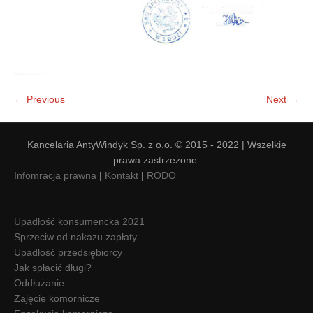
← Previous
Next →
Kancelaria AntyWindyk Sp. z o.o. © 2015 - 2022 | Wszelkie
prawa zastrzeżone.
Infomracja prawna
|
Kontakt
|
RODO
Upadłość konsumencka 2021
Sprzeciw od nakazu zapłaty
Upadłość przedsiębiorcy
Jak spłacić długi?
Oddłużanie
Zajęcie komornicze