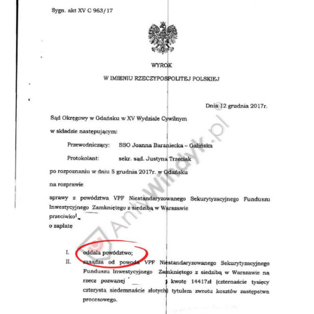
Doradztwo prawne
Negocjacje z wierzycielami
Doradztwo & konsulting
Doradztwo & konsulting