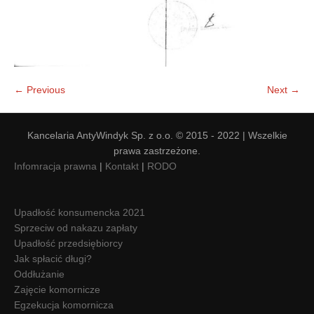
← Previous
Next →
Kancelaria AntyWindyk Sp. z o.o. © 2015 - 2022 | Wszelkie
prawa zastrzeżone.
Infomracja prawna
|
Kontakt
|
RODO
Upadłość konsumencka 2021
Sprzeciw od nakazu zapłaty
Upadłość przedsiębiorcy
Jak spłacić długi?
Oddłużanie
Zajęcie komornicze
Egzekucja komornicza