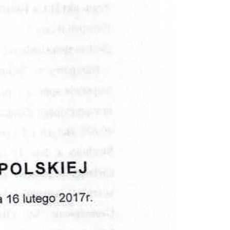
Doradztwo prawne
Negocjacje z wierzycielami
Doradztwo & konsulting
Doradztwo & konsulting