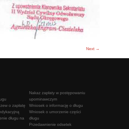
Next →
Nakaz zapłaty w postępowaniu
ługu
upominawczym
zew o zapłatę
Wniosek o informację o długu
ndykacyjną
Wniosek o umorzenie części
enie długu na
długu
Przedawnienie odsetek