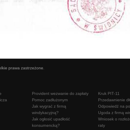
elkie prawa zastrzeżone.
e
Provident wezwanie do zapłaty
Kruk PIT-11
icza
Pomoc zadłużonym
Przedawnienie d
Jak wygrać z firmą
Odpowiedź na po
windykacyjną?
Ugoda z firmą wi
Jak ogłosić upadłość
Wniosek o rozłoż
konsumencką?
raty