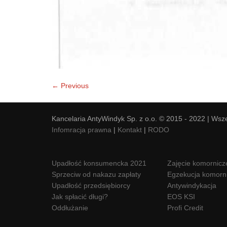
← Previous
Kancelaria AntyWindyk Sp. z o.o. © 2015 - 2022 | Wsz
Infomracja prawna
|
Kontakt
|
RODO
Upadłość konsumencka 2021
Zajęcie komornicz
Sprzeciw od nakazu zapłaty
Egzekucja komorn
Upadłość przedsiębiorcy
Antywindykacja
Jak spłacić długi?
EOS KSI
Oddłużanie
Profi Credit