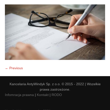
Doradztwo prawne
Negocjacje z wierzycielami
Doradztwo & konsulting
Doradztwo & konsulting
← Previous
Kancelaria AntyWindyk Sp. z o.o. © 2015 - 2022 | Wszelkie
prawa zastrzeżone.
Infomracja prawna
|
Kontakt
|
RODO