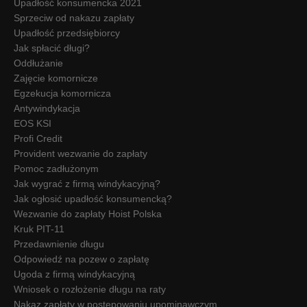
Upadłość konsumencka 2021
Sprzeciw od nakazu zapłaty
Upadłość przedsiębiorcy
Jak spłacić długi?
Oddłużanie
Zajęcie komornicze
Egzekucja komornicza
Antywindykacja
EOS KSI
Profi Credit
Provident wezwanie do zapłaty
Pomoc zadłużonym
Jak wygrać z firmą windykacyjną?
Jak ogłosić upadłość konsumencką?
Wezwanie do zapłaty Hoist Polska
Kruk PIT-11
Przedawnienie długu
Odpowiedź na pozew o zapłatę
Ugoda z firmą windykacyjną
Wniosek o rozłożenie długu na raty
Nakaz zapłaty w postępowaniu upominawczym