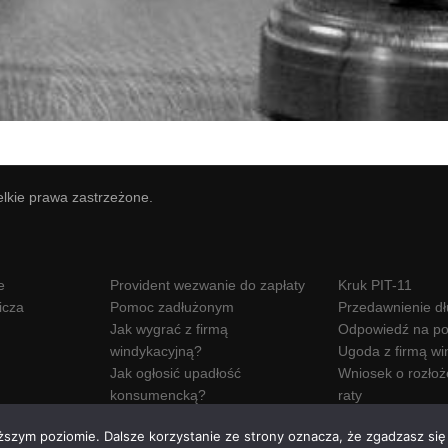
elkie prawa zastrzeżone.
e
Provident wezwanie do zapłaty
Kruk PIT-11
icza
Pomoc zadłużonym
Przedawnienie d
Jak wygrać z firmą
Odpowiedź na po
windykacyjną?
Ugoda z firmą wi
Jak ogłosić upadłość
Wniosek o rozłoż
konsumencką?
raty
Wezwanie do zapłaty Hoist
ższym poziomie. Dalsze korzystanie ze strony oznacza, że zgadzasz się 
Polska