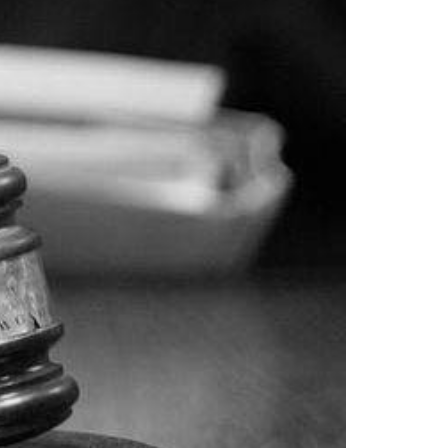
Doradztwo prawne
Negocjacje z wierzycielami
Doradztwo & konsulting
Doradztwo & konsulting