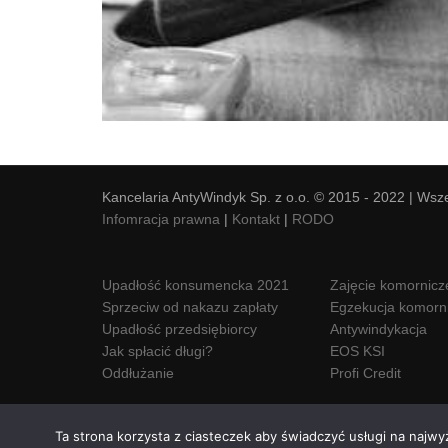
Kancelaria AntyWindyk Sp. z o.o. © 2015 - 2022 | Wsz
Infomracja prawna
|
Kontakt
|
RODO
Upadłość konsumencka 2021
Zajęcie komornicz
Sprzeciw od nakazu zapłaty
Egzekucja komorn
Upadłość przedsiębiorcy
Antywindykacja
Jak spłacić długi?
EOS KSI
Oddłużanie
Profi Credit
Ta strona korzysta z ciasteczek aby świadczyć usługi na najwy