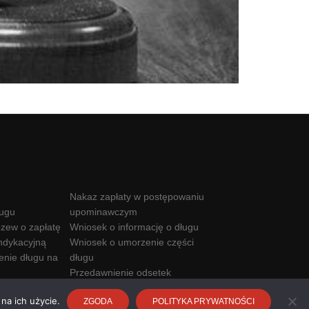
Nakaz zapłaty w postępowaniu
ługu
upominawczym
zew o zapłatę
Wniosek o informację o długu
ndykacyjną
Wniosek o umorzenie części
enie długu na
długu
Przedawnienie odsetek
Kwota wolna od komornika
na ich użycie.
ZGODA
POLITYKA PRYWATNOŚCI