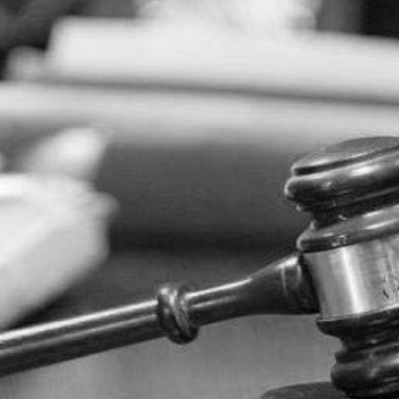
Obrona w sądzie
Reprezentacja procesowa