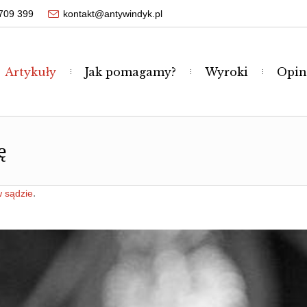
709 399
kontakt@antywindyk.pl
Artykuły
Jak pomagamy?
Wyroki
Opin
ę
.
 sądzie