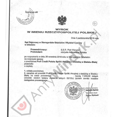
Doradztwo prawne
Negocjacje z wierzycielami
Doradztwo & konsulting
Doradztwo & konsulting