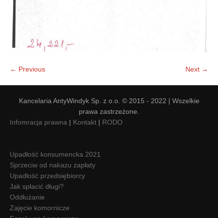
← Previous
Next →
Kancelaria AntyWindyk Sp. z o.o. © 2015 - 2022 | Wszelkie
prawa zastrzeżone.
Infomracja prawna
|
Kontakt
|
RODO
Upadłość konsumencka 2021
Sprzeciw od nakazu zapłaty
Upadłość przedsiębiorcy
Jak spłacić długi?
Oddłużanie
Zajęcie komornicze