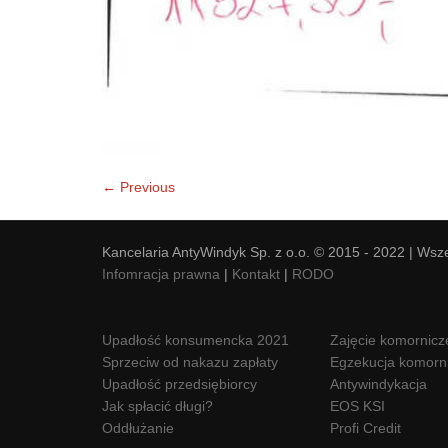
← Previous
Kancelaria AntyWindyk Sp. z o.o. © 2015 - 2022 | Wsz
Infomracja prawna
|
Kontakt
|
RODO
Upadłość konsumencka 2021
Zajęcie komornicz
Sprzeciw od nakazu zapłaty
Egzekucja komorn
Upadłość przedsiębiorcy
Antywindykacja
Jak spłacić długi?
EOS KSI
Oddłużanie
Profi Credit