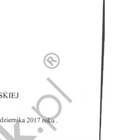
Doradztwo prawne
Negocjacje z wierzycielami
Doradztwo & konsulting
Doradztwo & konsulting