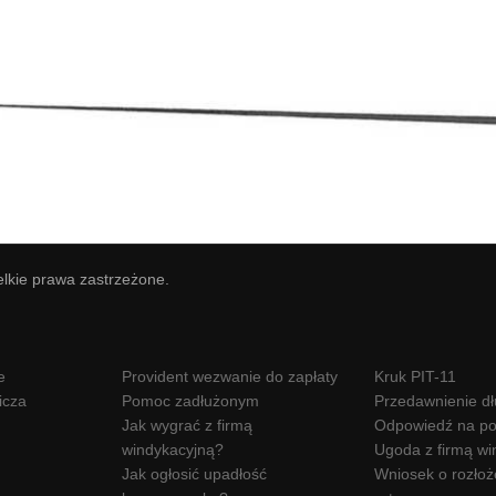
elkie prawa zastrzeżone.
e
Provident wezwanie do zapłaty
Kruk PIT-11
icza
Pomoc zadłużonym
Przedawnienie d
Jak wygrać z firmą
Odpowiedź na po
windykacyjną?
Ugoda z firmą wi
Jak ogłosić upadłość
Wniosek o rozłoż