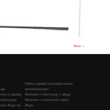
Next →
Nakaz zapłaty w postępowaniu
ługu
upominawczym
zew o zapłatę
Wniosek o informację o długu
ndykacyjną
Wniosek o umorzenie części
enie długu na
długu