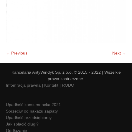
← Previous
Next →
Kancelaria AntyWindyk Sp. z o.o. © 2015 - 2022 | Wszelkie
prawa zastrzeżone.
Infomracja prawna
|
Kontakt
|
RODO
Upadłość konsumencka 2021
Sprzeciw od nakazu zapłaty
Upadłość przedsiębiorcy
Jak spłacić długi?
Oddłużanie