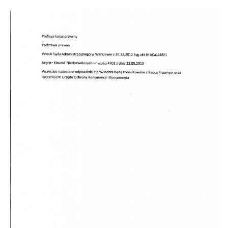
Doradztwo prawne
Negocjacje z wierzycielami
Doradztwo & konsulting
Doradztwo & konsulting