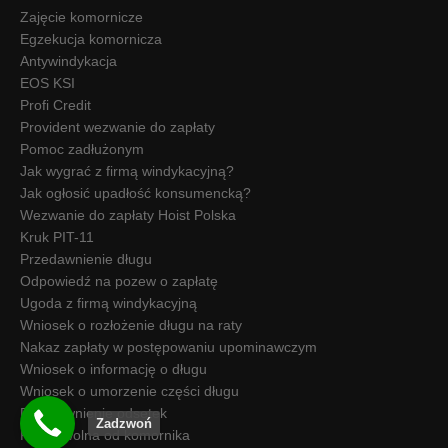
Zajęcie komornicze
Egzekucja komornicza
Antywindykacja
EOS KSI
Profi Credit
Provident wezwanie do zapłaty
Pomoc zadłużonym
Jak wygrać z firmą windykacyjną?
Jak ogłosić upadłość konsumencką?
Wezwanie do zapłaty Hoist Polska
Kruk PIT-11
Przedawnienie długu
Odpowiedź na pozew o zapłatę
Ugoda z firmą windykacyjną
Wniosek o rozłożenie długu na raty
Nakaz zapłaty w postępowaniu upominawczym
Wniosek o informację o długu
Wniosek o umorzenie części długu
Przedawnienie odsetek
Zadzwoń
Kwota wolna od komornika