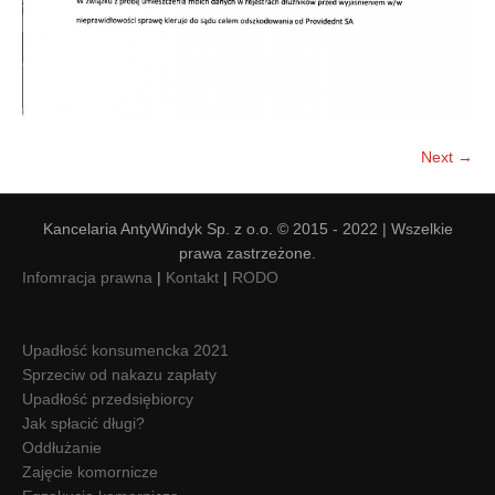
Next →
Kancelaria AntyWindyk Sp. z o.o. © 2015 - 2022 | Wszelkie
prawa zastrzeżone.
Infomracja prawna
|
Kontakt
|
RODO
Upadłość konsumencka 2021
Sprzeciw od nakazu zapłaty
Upadłość przedsiębiorcy
Jak spłacić długi?
Oddłużanie
Zajęcie komornicze