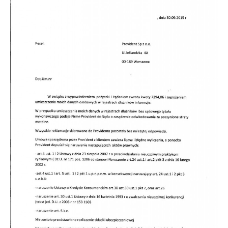
Doradztwo prawne
Negocjacje z wierzycielami
Doradztwo & konsulting
Doradztwo & konsulting