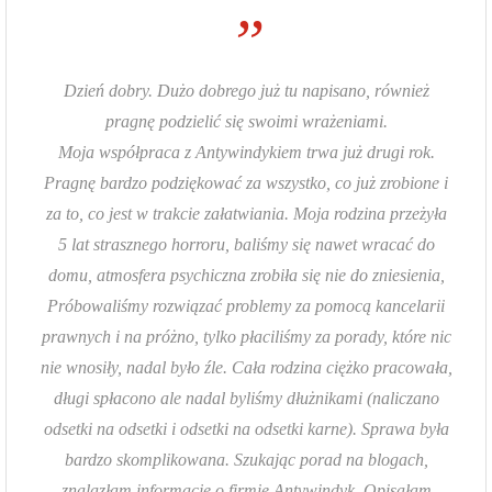
”
Dzień dobry. Dużo dobrego już tu napisano, również
pragnę podzielić się swoimi wrażeniami.
Moja współpraca z Antywindykiem trwa już drugi rok.
Pragnę bardzo podziękować za wszystko, co już zrobione i
za to, co jest w trakcie załatwiania. Moja rodzina przeżyła
5 lat strasznego horroru, baliśmy się nawet wracać do
domu, atmosfera psychiczna zrobiła się nie do zniesienia,
Próbowaliśmy rozwiązać problemy za pomocą kancelarii
prawnych i na próżno, tylko płaciliśmy za porady, które nic
nie wnosiły, nadal było źle. Cała rodzina ciężko pracowała,
długi spłacono ale nadal byliśmy dłużnikami (naliczano
odsetki na odsetki i odsetki na odsetki karne). Sprawa była
bardzo skomplikowana. Szukając porad na blogach,
znalazłam informację o firmie Antywindyk. Opisałam