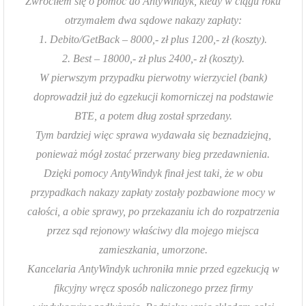
Zwróciłem się o pomoc do AntyWindyk, kiedy w ciągu roku
otrzymałem dwa sądowe nakazy zapłaty:
1. Debito/GetBack – 8000,- zł plus 1200,- zł (koszty).
2. Best – 18000,- zł plus 2400,- zł (koszty).
W pierwszym przypadku pierwotny wierzyciel (bank)
doprowadził już do egzekucji komorniczej na podstawie
BTE, a potem dług został sprzedany.
Tym bardziej więc sprawa wydawała się beznadziejną,
ponieważ mógł zostać przerwany bieg przedawnienia.
Dzięki pomocy AntyWindyk finał jest taki, że w obu
przypadkach nakazy zapłaty zostały pozbawione mocy w
całości, a obie sprawy, po przekazaniu ich do rozpatrzenia
przez sąd rejonowy właściwy dla mojego miejsca
zamieszkania, umorzone.
Kancelaria AntyWindyk uchroniła mnie przed egzekucją w
fikcyjny wręcz sposób naliczonego przez firmy