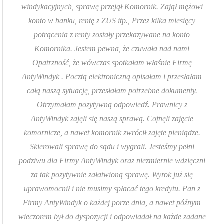
windykacyjnych, sprawę przejął Komornik. Zajął mężowi
konto w banku, rentę z ZUS itp., Przez kilka miesięcy
potrącenia z renty zostały przekazywane na konto
Komornika. Jestem pewna, że czuwała nad nami
Opatrzność, że wówczas spotkałam właśnie Firmę
AntyWindyk . Pocztą elektroniczną opisałam i przesłałam
całą naszą sytuację, przesłałam potrzebne dokumenty.
Otrzymałam pozytywną odpowiedź. Prawnicy z
AntyWindyk zajęli się naszą sprawą. Cofnęli zajęcie
komornicze, a nawet komornik zwrócił zajęte pieniądze.
Skierowali sprawę do sądu i wygrali. Jesteśmy pełni
podziwu dla Firmy AntyWindyk oraz niezmiernie wdzięczni
za tak pozytywnie załatwioną sprawę. Wyrok już się
uprawomocnił i nie musimy spłacać tego kredytu. Pan z
Firmy AntyWindyk o każdej porze dnia, a nawet późnym
wieczorem był do dyspozycji i odpowiadał na każde zadane