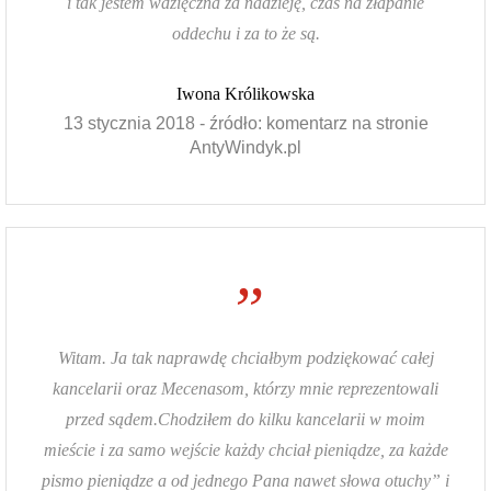
i tak jestem wdzięczna za nadzieję, czas na złapanie
oddechu i za to że są.
Iwona Królikowska
13 stycznia 2018 - źródło: komentarz na stronie
AntyWindyk.pl
”
Witam. Ja tak naprawdę chciałbym podziękować całej
kancelarii oraz Mecenasom, którzy mnie reprezentowali
przed sądem.Chodziłem do kilku kancelarii w moim
mieście i za samo wejście każdy chciał pieniądze, za każde
pismo pieniądze a od jednego Pana nawet słowa otuchy” i