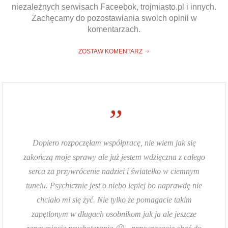
niezależnych serwisach Faceebok, trojmiasto.pl i innych.
Zachęcamy do pozostawiania swoich opinii w
komentarzach.
wo prawne
Negocjacje z wierzycielami
Obro
ZOSTAW KOMENTARZ
& konsulting
Doradztwo & konsulting
Repr
”
Dopiero rozpoczęłam współpracę, nie wiem jak się
zakończą moje sprawy ale już jestem wdzięczna z całego
serca za przywrócenie nadziei i światełko w ciemnym
tunelu. Psychicznie jest o niebo lepiej bo naprawdę nie
chciało mi się żyć. Nie tylko że pomagacie takim
zapętlonym w długach osobnikom jak ja ale jeszcze