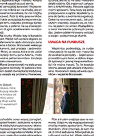
Doradztwo prawne
Negocjacje z wierzycielami
Doradztwo & konsulting
Doradztwo & konsulting