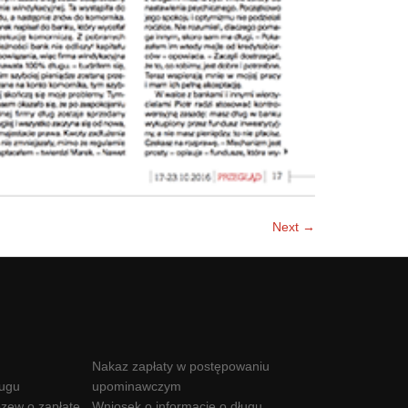
Next →
Nakaz zapłaty w postępowaniu
ługu
upominawczym
zew o zapłatę
Wniosek o informację o długu