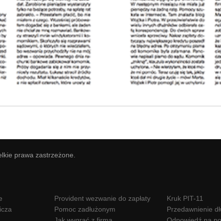
elkie prawa zastrzeżone.
e
Provident wezwanie do zapłaty
Kruk PIT-11
icza
Pomoc zadłużonym
Przedawnienie d
Jak wygrać z firmą
Odpowiedź na po