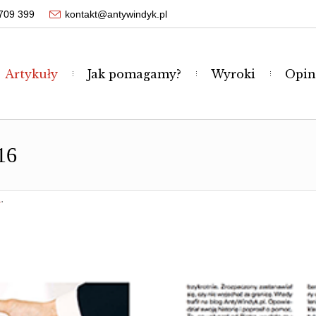
709 399
kontakt@antywindyk.pl
Artykuły
Jak pomagamy?
Wyroki
Opin
16
.
a