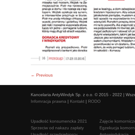
← Previous
Kancelaria AntyWindyk Sp. z o.o. © 2015 - 2022 | Wsz
Infomracja prawna
|
Kontakt
|
RODO
Upadłość konsumencka 2021
Zajęcie komornicz
Sprzeciw od nakazu zapłaty
Egzekucja komorn
Upadłość przedsiębiorcy
Antywindykacja