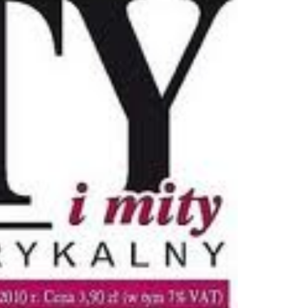
Doradztwo prawne
Negocjacje z wierzycielami
Doradztwo & konsulting
Doradztwo & konsulting