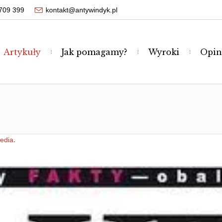
709 399
kontakt@antywindyk.pl
Artykuły
Jak pomagamy?
Wyroki
Opin
.
edia