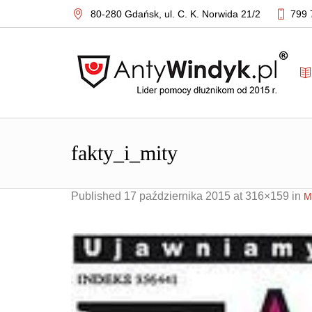
80-280 Gdańsk,
ul. C. K. Norwida 21/2
799 
fakty_i_mity
Published
17 października 2015
at 316×159 in
M