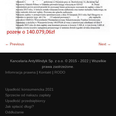
← Previous
Next →
Kancelaria AntyWindyk Sp. z o.o. © 2015 - 2022 | Wszelkie
prawa zastrzeżone.
Infomracja prawna
|
Kontakt
|
RODO
Upadłość konsumencka 2021
Sprzeciw od nakazu zapłaty
Upadłość przedsiębiorcy
Jak spłacić długi?
Oddłużanie