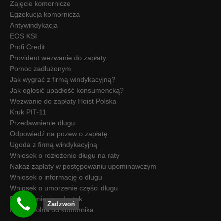
Zajęcie komornicze
Egzekucja komornicza
Antywindykacja
EOS KSI
Profi Credit
Provident wezwanie do zapłaty
Pomoc zadłużonym
Jak wygrać z firmą windykacyjną?
Jak ogłosić upadłość konsumencką?
Wezwanie do zapłaty Hoist Polska
Kruk PIT-11
Przedawnienie długu
Odpowiedź na pozew o zapłatę
Ugoda z firmą windykacyjną
Wniosek o rozłożenie długu na raty
Nakaz zapłaty w postępowaniu upominawczym
Wniosek o informację o długu
Wniosek o umorzenie części długu
Przedawnienie odsetek
Zadzwoń
Kwota wolna od komornika